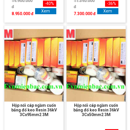
14.900.000
11.340.000
-40%
-36%
đ
đ
Xem
Xem
8.950.000 đ
7.300.000 đ
Hộp nối cáp ngầm cuốn
Hộp nối cáp ngầm cuốn
băng đổ keo Resin 36kV
băng đổ keo Resin 36kV
3Cx95mm2 3M
3Cx50mm2 3M