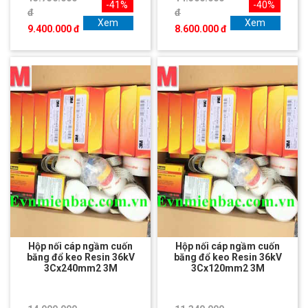
-41%
-40%
đ
đ
Xem
Xem
9.400.000 đ
8.600.000 đ
Hộp nối cáp ngầm cuốn
Hộp nối cáp ngầm cuốn
băng đổ keo Resin 36kV
băng đổ keo Resin 36kV
3Cx240mm2 3M
3Cx120mm2 3M