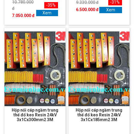
10.780.000
-31%
9.330.000 đ
-35%
đ
6.500.000 đ
Xem
Xem
7.050.000 đ
Hộp nối cáp ngầm trung
Hộp nối cáp ngầm trung
thế đổ keo Resin 24kV
thế đổ keo Resin 24kV
3x1Cx300mm2 3M
3x1Cx185mm2 3M