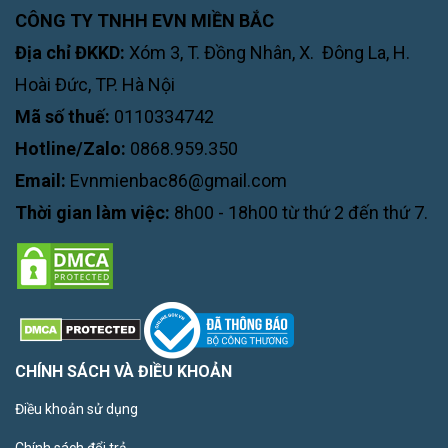
CÔNG TY TNHH EVN MIỀN BẮC
Địa chỉ ĐKKD:
Xóm 3, T. Đồng Nhân, X. Đông La, H.
Hoài Đức, TP. Hà Nội
Mã số thuế:
0110334742
Hotline/Zalo:
0868.959.350
Email:
Evnmienbac86@gmail.com
Thời gian làm việc:
8h00 - 18h00 từ thứ 2 đến thứ 7.
CHÍNH SÁCH VÀ ĐIỀU KHOẢN
Điều khoản sử dụng
Chính sách đổi trả