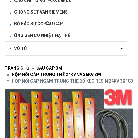
CẦU CHÌ TỰ RƠI FCO, LBFCO
CHỐNG SÉT VAN SIEMENS
BỘ BÁO SỰ CỐ ĐẦU CÁP
ỐNG GEN CO NHIỆT HẠ THẾ
VỎ TỦ
TRANG CHỦ
ĐẦU CÁP 3M
HỘP NỐI CÁP TRUNG THẾ 24KV VÀ 36KV 3M
HỘP NỐI CÁP NGẦM TRUNG THẾ ĐỔ KEO RESIN 24KV 3X1CX