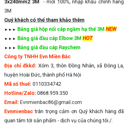
3x240mm2 3M
- mới 100%, nhập khẩu chính hãng
3M
Quý khách có thể tham khảo thêm
Bảng giá hộp nối cáp ngầm hạ thế 3M
NEW
►►►
Bảng giá đầu cáp Elbow 3M
HOT
►►►
Bảng giá đầu cáp Raychem
►►►
Công ty TNHH Evn Miền Bắc
Địa chỉ đkkd:
Xóm 3, thôn Đồng Nhân, xã Đông La,
huyện Hoài Đức, thành phố Hà Nội
Mã số thuế:
0110334742
Hotline/Zalo:
0868.959.350
Email:
Evnmienbac86@gmail.com
Evnmienbac
trân trọng cảm ơn Quý khách hàng đã
quan tâm tới sản phẩm - dịch vụ của chúng tôi./.