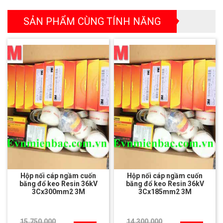
SẢN PHẨM CÙNG TÍNH NĂNG
Hộp nối cáp ngầm cuốn
Hộp nối cáp ngầm cuốn
băng đổ keo Resin 36kV
băng đổ keo Resin 36kV
3Cx300mm2 3M
3Cx185mm2 3M
15.750.000
14.300.000