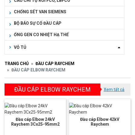
CẦU CHÌ TỰ RƠI FCO, LBFCO
CHỐNG SÉT VAN SIEMENS
BỘ BÁO SỰ CỐ ĐẦU CÁP
ỐNG GEN CO NHIỆT HẠ THẾ
VỎ TỦ
TRANG CHỦ
ĐẦU CÁP RAYCHEM
ĐẦU CÁP ELBOW RAYCHEM
ĐẦU CÁP ELBOW RAYCHEM
Xem tất cả
Đầu cáp Elbow 24kV
Đầu cáp Elbow 42kV
Raychem 3Cx25-95mm2
Raychem