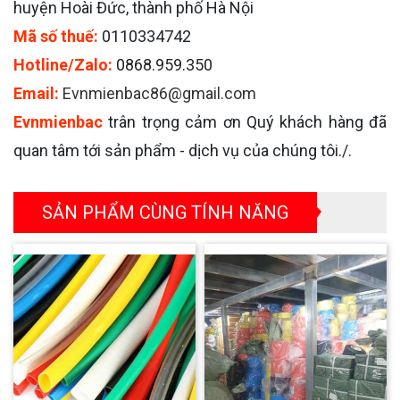
huyện Hoài Đức, thành phố Hà Nội
Mã số thuế:
0110334742
Hotline/Zalo:
0868.959.350
Email:
Evnmienbac86@gmail.com
Evnmienbac
trân trọng cảm ơn Quý khách hàng đã
quan tâm tới sản phẩm - dịch vụ của chúng tôi./.
SẢN PHẨM CÙNG TÍNH NĂNG