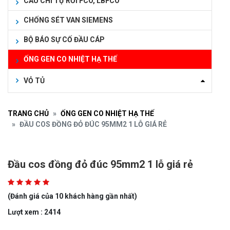
CẦU CHÌ TỰ RƠI FCO, LBFCO
CHỐNG SÉT VAN SIEMENS
BỘ BÁO SỰ CỐ ĐẦU CÁP
ỐNG GEN CO NHIỆT HẠ THẾ
VỎ TỦ
TRANG CHỦ
ỐNG GEN CO NHIỆT HẠ THẾ
ĐẦU COS ĐỒNG ĐỎ ĐÚC 95MM2 1 LỖ GIÁ RẺ
Đầu cos đồng đỏ đúc 95mm2 1 lỗ giá rẻ
(Đánh giá của 10 khách hàng gần nhất)
Lượt xem : 2414