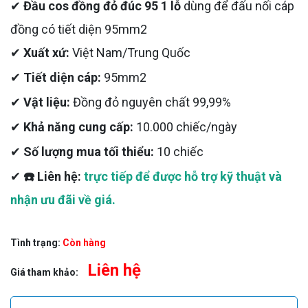
✔
Đầu cos đồng đỏ đúc 95 1 lỗ
dùng để đấu nối cáp
đồng có tiết diện 95mm2
✔
Xuất xứ:
Việt Nam/Trung Quốc
✔
Tiết diện cáp:
95mm2
✔
Vật liệu:
Đồng đỏ nguyên chất 99,99%
✔
Khả năng cung cấp:
10.000 chiếc/ngày
✔
Số lượng mua tối thiểu:
10 chiếc
✔
☎️ Liên hệ:
trực tiếp để được hỗ trợ kỹ thuật và
nhận ưu đãi về giá.
Tình trạng:
Còn hàng
Liên hệ
Giá tham khảo: