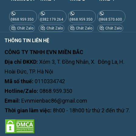
0868.959.350
0382.179.264
0868.959.350
0868.570.600
Chát Zalo
Chát Zalo
Chát Zalo
Chát Zalo
THÔNG TIN LIÊN HỆ
CÔNG TY TNHH EVN MIỀN BẮC
Địa chỉ ĐKKD:
Xóm 3, T. Đồng Nhân, X. Đông La, H.
Hoài Đức, TP. Hà Nội
Mã số thuế:
0110334742
Hotline/Zalo:
0868.959.350
Email:
Evnmienbac86@gmail.com
Thời gian làm việc:
8h00 - 18h00 từ thứ 2 đến thứ 7.