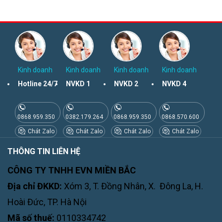
Kinh doanh
Kinh doanh
Kinh doanh
Kinh doanh
Hotline 24/7
NVKD 1
NVKD 2
NVKD 4
0868.959.350
0382.179.264
0868.959.350
0868.570.600
Chát Zalo
Chát Zalo
Chát Zalo
Chát Zalo
THÔNG TIN LIÊN HỆ
CÔNG TY TNHH EVN MIỀN BẮC
Địa chỉ ĐKKD:
Xóm 3, T. Đồng Nhân, X. Đông La, H.
Hoài Đức, TP. Hà Nội
Mã số thuế:
0110334742