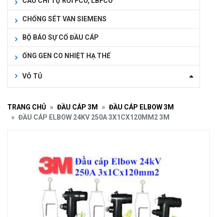
CẦU CHÌ TỰ RƠI FCO, LBFCO
CHỐNG SÉT VAN SIEMENS
BỘ BÁO SỰ CỐ ĐẦU CÁP
ỐNG GEN CO NHIỆT HẠ THẾ
VỎ TỦ
TRANG CHỦ
ĐẦU CÁP 3M
ĐẦU CÁP ELBOW 3M
ĐẦU CÁP ELBOW 24KV 250A 3X1CX120MM2 3M