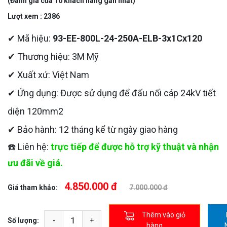
(Đánh giá của 10 khách hàng gần nhất)
Lượt xem : 2386
✔ Mã hiệu:
93-EE-800L-24-250A-ELB-3x1Cx120
✔ Thương hiệu: 3M Mỹ
✔ Xuất xứ: Việt Nam
✔ Ứng dụng: Được sử dụng để đấu nối cáp 24kV tiết
diện 120mm2
✔ Bảo hành: 12 tháng kể từ ngày giao hàng
☎️ Liên hệ:
trực tiếp để được hỗ trợ kỹ thuật và nhận
ưu đãi về giá.
4.850.000 đ
Giá tham khảo:
7.000.000 đ
Thêm vào giỏ
Số lượng:
hàng