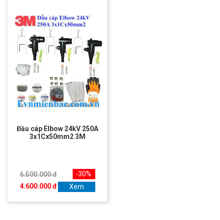
Đầu cáp Elbow 24kV 250A
3x1Cx50mm2 3M
-30%
6.500.000 đ
4.600.000 đ
Xem