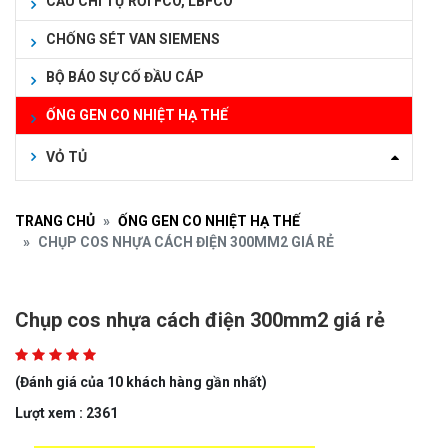
CẦU CHÌ TỰ RƠI FCO, LBFCO
CHỐNG SÉT VAN SIEMENS
BỘ BÁO SỰ CỐ ĐẦU CÁP
ỐNG GEN CO NHIỆT HẠ THẾ
VỎ TỦ
TRANG CHỦ
ỐNG GEN CO NHIỆT HẠ THẾ
CHỤP COS NHỰA CÁCH ĐIỆN 300MM2 GIÁ RẺ
Chụp cos nhựa cách điện 300mm2 giá rẻ
(Đánh giá của 10 khách hàng gần nhất)
Lượt xem : 2361