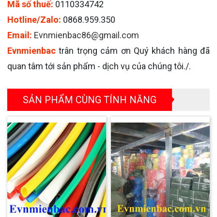
Mã số thuế:
0110334742
Hotline/Zalo:
0868.959.350
Email:
Evnmienbac86@gmail.com
Evnmienbac
trân trọng cảm ơn Quý khách hàng đã
quan tâm tới sản phẩm - dịch vụ của chúng tôi./.
SẢN PHẨM CÙNG TÍNH NĂNG