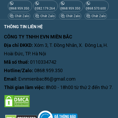
0868.959.350
0382.179.264
0868.959.350
0868.570.600
Chát Zalo
Chát Zalo
Chát Zalo
Chát Zalo
THÔNG TIN LIÊN HỆ
CÔNG TY TNHH EVN MIỀN BẮC
Địa chỉ ĐKKD:
Xóm 3, T. Đồng Nhân, X. Đông La, H.
Hoài Đức, TP. Hà Nội
Mã số thuế:
0110334742
Hotline/Zalo:
0868.959.350
Email:
Evnmienbac86@gmail.com
Thời gian làm việc:
8h00 - 18h00 từ thứ 2 đến thứ 7.