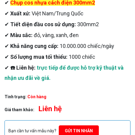
✔
Chụp cos nhựa cách điện 300mm2
✔
Xuất xứ:
Việt Nam/Trung Quốc
✔
Tiết diện đầu cos sử dụng:
300mm2
✔
Màu sắc:
đỏ, vàng, xanh, đen
✔
Khả năng cung cấp:
10.000.000 chiếc/ngày
✔
Số lượng mua tối thiểu:
1000 chiếc
✔
☎️ Liên hệ:
trực tiếp để được hỗ trợ kỹ thuật và
nhận ưu đãi về giá.
Tình trạng:
Còn hàng
Liên hệ
Giá tham khảo:
Bạn cần tư vấn mẫu này?
GỬI TIN NHẮN