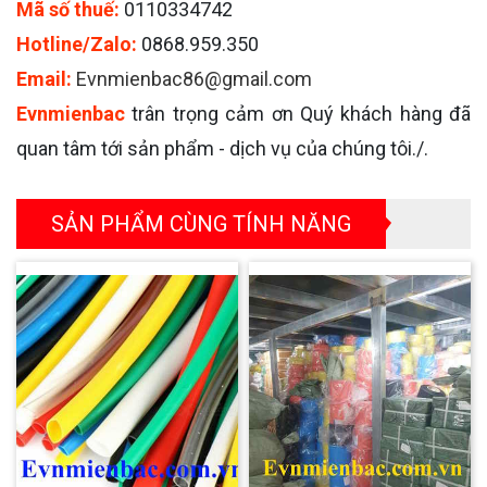
Mã số thuế:
0110334742
Hotline/Zalo:
0868.959.350
Email:
Evnmienbac86@gmail.com
Evnmienbac
trân trọng cảm ơn Quý khách hàng đã
quan tâm tới sản phẩm - dịch vụ của chúng tôi./.
SẢN PHẨM CÙNG TÍNH NĂNG