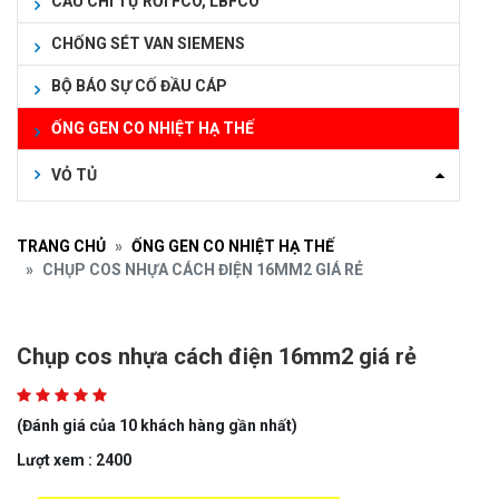
CẦU CHÌ TỰ RƠI FCO, LBFCO
CHỐNG SÉT VAN SIEMENS
BỘ BÁO SỰ CỐ ĐẦU CÁP
ỐNG GEN CO NHIỆT HẠ THẾ
VỎ TỦ
TRANG CHỦ
ỐNG GEN CO NHIỆT HẠ THẾ
CHỤP COS NHỰA CÁCH ĐIỆN 16MM2 GIÁ RẺ
Chụp cos nhựa cách điện 16mm2 giá rẻ
(Đánh giá của 10 khách hàng gần nhất)
Lượt xem : 2400