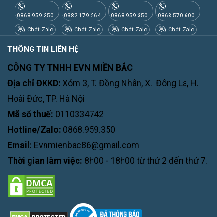
0868.959.350
0382.179.264
0868.959.350
0868.570.600
Chát Zalo
Chát Zalo
Chát Zalo
Chát Zalo
THÔNG TIN LIÊN HỆ
CÔNG TY TNHH EVN MIỀN BẮC
Địa chỉ ĐKKD:
Xóm 3, T. Đồng Nhân, X. Đông La, H.
Hoài Đức, TP. Hà Nội
Mã số thuế:
0110334742
Hotline/Zalo:
0868.959.350
Email:
Evnmienbac86@gmail.com
Thời gian làm việc:
8h00 - 18h00 từ thứ 2 đến thứ 7.