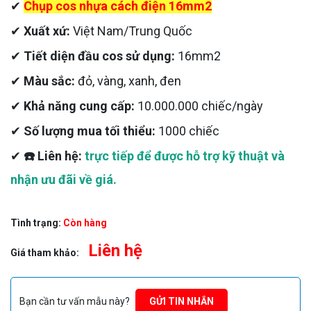
✔
Chụp cos nhựa cách điện 16mm2
✔
Xuất xứ:
Việt Nam/Trung Quốc
✔
Tiết diện đầu cos sử dụng:
16mm2
✔
Màu sắc:
đỏ, vàng, xanh, đen
✔
Khả năng cung cấp:
10.000.000 chiếc/ngày
✔
Số lượng mua tối thiểu:
1000 chiếc
✔
☎️ Liên hệ:
trực tiếp để được hỗ trợ kỹ thuật và
nhận ưu đãi về giá.
Tình trạng:
Còn hàng
Liên hệ
Giá tham khảo:
Bạn cần tư vấn mẫu này?
GỬI TIN NHẮN